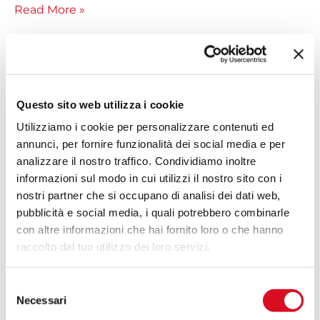
il
Read More »
60%
di
acqua
perchè
Famiglia
di
Questo sito web utilizza i cookie
Di
Martignani
Benedetto:
mi
Utilizziamo i cookie per personalizzare contenuti ed
“Con
fido”
annunci, per fornire funzionalità dei social media e per
Martignani
analizzare il nostro traffico. Condividiamo inoltre
risparmiamo
informazioni sul modo in cui utilizzi il nostro sito con i
un
nostri partner che si occupano di analisi dei dati web,
80
pubblicità e social media, i quali potrebbero combinarle
%
con altre informazioni che hai fornito loro o che hanno
di
raccolto dal tuo utilizzo dei loro servizi.
acqua
ad
Selezione
ettaro
Necessari
del
nell’uliveto”
consenso