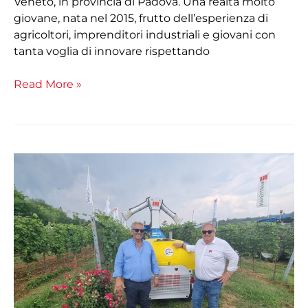
Veneto, in provincia di Padova. Una realtà molto
giovane, nata nel 2015, frutto dell’esperienza di
agricoltori, imprenditori industriali e giovani con
tanta voglia di innovare rispettando
Read More »
Giancarlo
Angileri:
“prima
di
Martignani
impiegavo
il
doppio
del