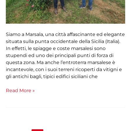
tempo
per
completare
il
trattamento
Siamo a Marsala, una città affascinante ed elegante
dei
situata sulla punta occidentale della Sicilia (Italia).
miei
In effetti, le spiagge e coste marsalesi sono
280
stupendi ed uno dei principali punti di forza di
ettari
questa zona. Ma anche l’entroterra marsalese è
di
incantevole, con i suoi terreni ricoperti da vitigni e
vigneto”
gli antichi bagli, tipici edifici siciliani che
Read More »