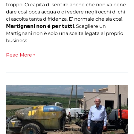
troppo. Ci capita di sentire anche che non va bene
dare così poca acqua o di vedere negli occhi di chi
ci ascolta tanta diffidenza. E’ normale che sia così.
𝗠𝗮𝗿𝘁𝗶𝗴𝗻𝗮𝗻𝗶 𝗻𝗼𝗻 𝗲̀ 𝗽𝗲𝗿 𝘁𝘂𝘁𝘁𝗶. Scegliere un
Martignani non è solo una scelta legata al proprio
business
Read More »
Sig.
Ferrara:
“In
8
ore
tratto
30