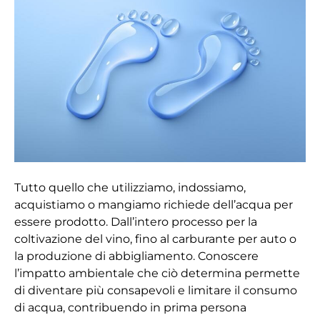
in
Agricoltura:
cos’è
e
perché
calcolarla
per
essere
più
sostenibili.
Tutto quello che utilizziamo, indossiamo,
acquistiamo o mangiamo richiede dell’acqua per
essere prodotto. Dall’intero processo per la
coltivazione del vino, fino al carburante per auto o
la produzione di abbigliamento. Conoscere
l’impatto ambientale che ciò determina permette
di diventare più consapevoli e limitare il consumo
di acqua, contribuendo in prima persona