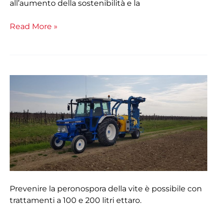
all’aumento della sostenibilità e la
Read More »
MATTEO
MOLON:
“Posso
permettermi
di
utilizzare
1/3
in
meno
di
Prevenire la peronospora della vite è possibile con
prodotto
trattamenti a 100 e 200 litri ettaro.
ed