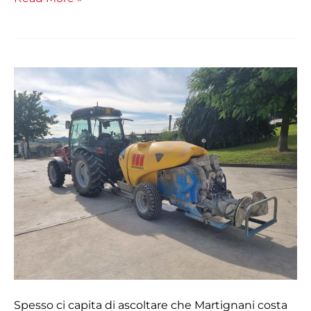
Martignani
non
è
per
tutti
Spesso ci capita di ascoltare che Martignani costa