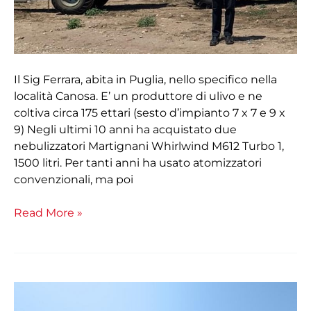
ettari
di
uliveto
grazie
a
Il Sig Ferrara, abita in Puglia, nello specifico nella
Martignani”
località Canosa. E’ un produttore di ulivo e ne
coltiva circa 175 ettari (sesto d’impianto 7 x 7 e 9 x
9) Negli ultimi 10 anni ha acquistato due
nebulizzatori Martignani Whirlwind M612 Turbo 1,
1500 litri. Per tanti anni ha usato atomizzatori
convenzionali, ma poi
Read More »
Impronta
Idrica