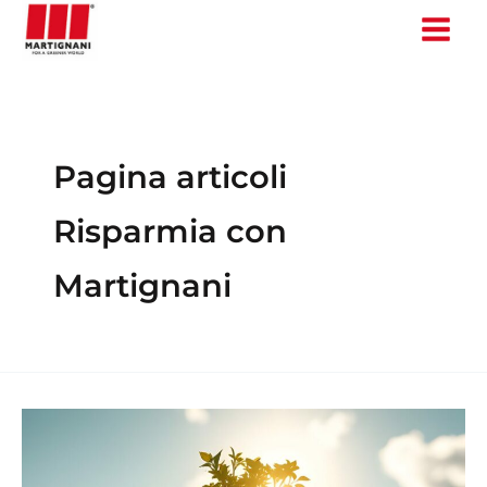
Vai
al
contenuto
Pagina articoli
Risparmia con
Martignani
Come
risparmiare
quasi