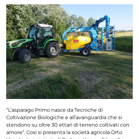
“Tutti
sappiamo
che
Martignani
è
il
TOP”
“L’asparago Primo nasce da Tecniche di
Coltivazione Biologiche e all’avanguardia che si
stendono su oltre 30 ettari di terreno coltivati con
amore”. Così si presenta la società agricola Orto