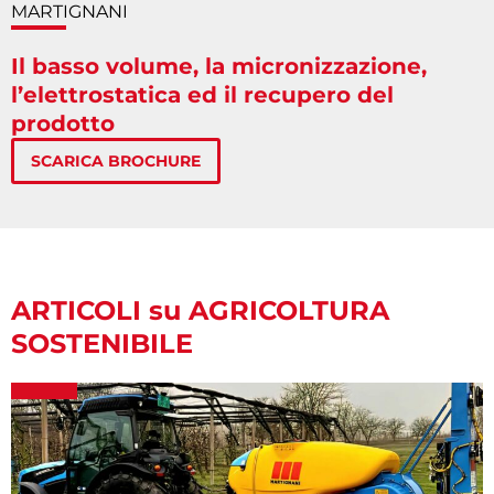
MARTIGNANI
Il basso volume, la micronizzazione,
l’elettrostatica ed il recupero del
prodotto
SCARICA BROCHURE
ARTICOLI su AGRICOLTURA
SOSTENIBILE
P
P
a
a
g
g