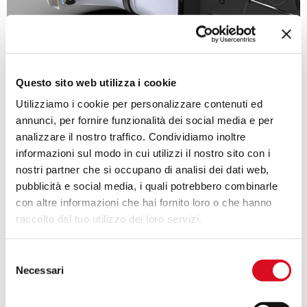
Test con ugelli antideriva e ugelli ad alette Martignani
Questo sito web utilizza i cookie
Utilizziamo i cookie per personalizzare contenuti ed
annunci, per fornire funzionalità dei social media e per
analizzare il nostro traffico. Condividiamo inoltre
STUDIO n.2
informazioni sul modo in cui utilizzi il nostro sito con i
nostri partner che si occupano di analisi dei dati web,
Analisi dell’impatto dell’utilizzo
pubblicità e social media, i quali potrebbero combinarle
dell’elettrostatica sulla qualità di
con altre informazioni che hai fornito loro o che hanno
applicazione
raccolto dal tuo utilizzo dei loro servizi.
Caso dell’irroratrice Martignani Whirlwind
TURBO 2 equipaggiata di ugelli pneumatici ad
Selezione
alette e di dispositivo elettrostatico.
Necessari
del
consenso
Le conclusioni indicano che: