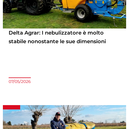
i
i
n
n
a
a
Delta Agrar: I nebulizzatore è molto
stabile nonostante le sue dimensioni
07/05/2026