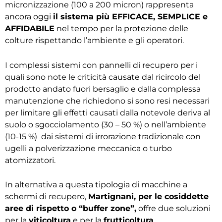
micronizzazione (100 a 200 micron) rappresenta
ancora oggi
il sistema più EFFICACE, SEMPLICE e
AFFIDABILE
nel tempo per la protezione delle
colture rispettando l’ambiente e gli operatori.
I complessi sistemi con pannelli di recupero per i
quali sono note le criticità causate dal ricircolo del
prodotto andato fuori bersaglio e dalla complessa
manutenzione che richiedono si sono resi necessari
per limitare gli effetti causati dalla notevole deriva al
suolo o sgocciolamento (30 – 50 %) o nell’ambiente
(10-15 %) dai sistemi di irrorazione tradizionale con
ugelli a polverizzazione meccanica o turbo
atomizzatori.
In alternativa a questa tipologia di macchine a
schermi di recupero,
Martignani, per le cosiddette
aree di rispetto o “buffer zone”,
offre due soluzioni
per la
viticoltura
e per la
frutticoltura
.