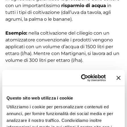
con un importantissimo
risparmio di acqua
in
tutti i tipi di coltivazione (dall’uva da tavola, agli
agrumi, la palma o le banane).
Esempio:
nella coltivazione del ciliegio con un
atomizzatore convenzionale i prodotti vengono
applicati con un volume d’acqua di 1500 litri per
ettaro (l/ha). Mentre con Martignani, si lavora ad un
volume di 300 litri per ettaro (l/ha).
Risparmio: 1200 l/ha per applicazione
Applicazioni medie: 10 applicazioni/stagione
Risparmio per ettaro di ciliegio:
12.000 litri di
acqua/anno (12 m3/anno)
Questo sito web utilizza i cookie
Utilizziamo i cookie per personalizzare contenuti ed
annunci, per fornire funzionalità dei social media e per
analizzare il nostro traffico. Condividiamo inoltre
L’acqua è una
risorsa finita
responsabilità di tutti.