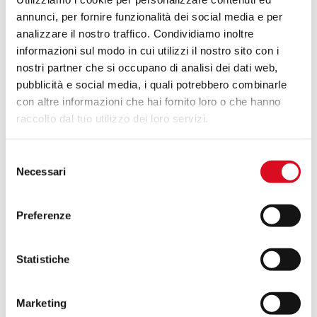
annunci, per fornire funzionalità dei social media e per
Abbiamo trascorso una piacevolissima giornata
analizzare il nostro traffico. Condividiamo inoltre
insieme allo Staff di Tenuta Mara, accompagnati in
informazioni sul modo in cui utilizzi il nostro sito con i
questa “Vineyard Experience” dal gentilissimo Dr.
nostri partner che si occupano di analisi dei dati web,
Leonardo, grazie al quale abbiamo nuovamente
pubblicità e social media, i quali potrebbero combinarle
avuto prova della soddisfazione dei nostri clienti,
con altre informazioni che hai fornito loro o che hanno
motivo di orgoglio per la Martignani e allo stesso
raccolto dal tuo utilizzo dei loro servizi.
tempo stimolo per un percorso di crescita
continuo e costante con la nebulizzazione a
Selezione
volume variabile, al passo con i tempi ed in linea
Necessari
del
con le esigenze degli agricoltori.
consenso
Preferenze
Statistiche
Potrebbe interessarti anche
Marketing