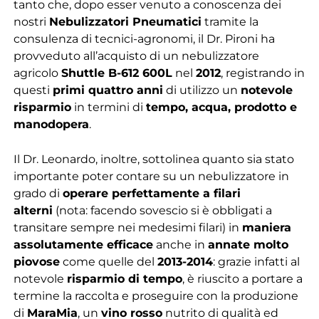
tanto che, dopo esser venuto a conoscenza dei
nostri
Nebulizzatori Pneumatici
tramite la
consulenza di tecnici-agronomi, il Dr. Pironi ha
provveduto all’acquisto di un nebulizzatore
agricolo
Shuttle B-612 600L
nel
2012
, registrando in
questi
primi quattro anni
di utilizzo un
notevole
risparmio
in termini di
tempo, acqua, prodotto e
manodopera
.
Il Dr. Leonardo, inoltre, sottolinea quanto sia stato
importante poter contare su un nebulizzatore in
grado di
operare perfettamente a filari
alterni
(nota: facendo sovescio si è obbligati a
transitare sempre nei medesimi filari) in
maniera
assolutamente efficace
anche in
annate molto
piovose
come quelle del
2013-2014
: grazie infatti al
notevole
risparmio di tempo
, è riuscito a portare a
termine la raccolta e proseguire con la produzione
di
MaraMia
, un
vino rosso
nutrito di qualità ed