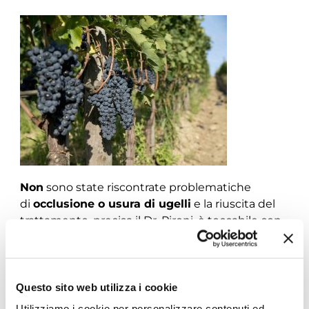
Non
sono state riscontrate problematiche
di
occlusione o usura di ugelli
e la riuscita del
trattamento, precisa il Dr. Pironi, è toccabile con
mano:
uva sanissima, esente da residui
,
perfettamente all’ altezza di quel che è
MaraMia
,
un
Sangiovese
frutto di cure e attenzioni in ogni
sua fase di produzione.
Questo sito web utilizza i cookie
Utilizziamo i cookie per personalizzare contenuti ed