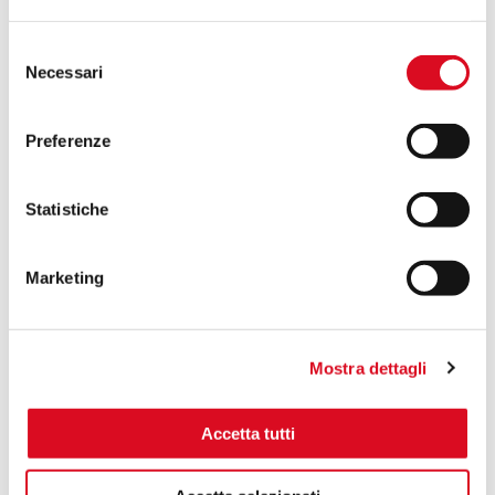
Selezione
Necessari
del
consenso
Preferenze
Trattamento a Basso Volume su Fragole in
Serra
Statistiche
Marketing
Mostra dettagli
Accetta tutti
Martignani ed i trattamenti nelle Noci