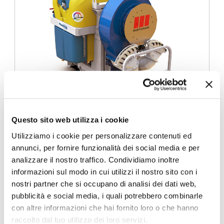
Scopri i vantaggi del nostro atomizzatore
Questo sito web utilizza i cookie
Utilizziamo i cookie per personalizzare contenuti ed
Chiedi un preventivo
annunci, per fornire funzionalità dei social media e per
analizzare il nostro traffico. Condividiamo inoltre
informazioni sul modo in cui utilizzi il nostro sito con i
nostri partner che si occupano di analisi dei dati web,
pubblicità e social media, i quali potrebbero combinarle
Potrebbe interessarti anche
con altre informazioni che hai fornito loro o che hanno
raccolto dal tuo utilizzo dei loro servizi.