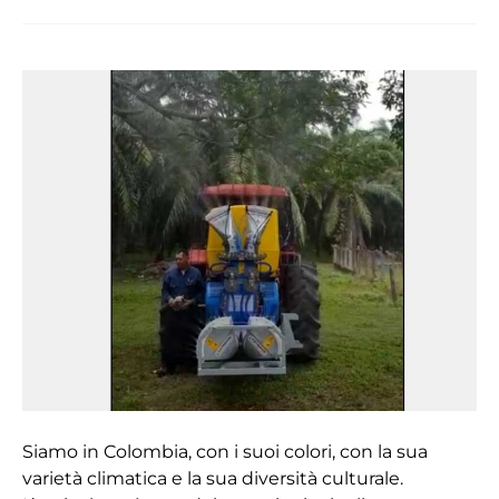
Martignani:
80
minuti
in
meno
di
lavoro
ogni
6
ettari
Siamo in Colombia, con i suoi colori, con la sua
varietà climatica e la sua diversità culturale.