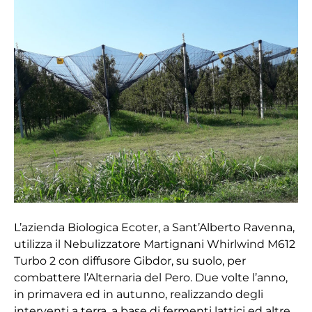
per
mi
combattere
fido”
l’Alternaria
del
Pero
L’azienda Biologica Ecoter, a Sant’Alberto Ravenna,
utilizza il Nebulizzatore Martignani Whirlwind M612
Turbo 2 con diffusore Gibdor, su suolo, per
combattere l’Alternaria del Pero. Due volte l’anno,
in primavera ed in autunno, realizzando degli
interventi a terra, a base di fermenti lattici ed altre