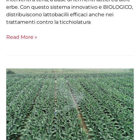
erbe. Con questo sistema innovativo e BIOLOGICO,
distribuiscono lattobacilli efficaci anche nei
trattamenti contro la ticchiolatura
Read More »
Fyffes
e
il
Whirlwind
M612
Martignani