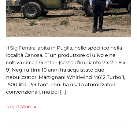
tratto
30
ettari
di
uliveto
grazie
a
Il Sig Ferrara, abita in Puglia, nello specifico nella
Martignani”
località Canosa. E’ un produttore di ulivo e ne
coltiva circa 175 ettari (sesto d’impianto 7 x 7 e 9 x
9) Negli ultimi 10 anni ha acquistato due
nebulizzatori Martignani Whirlwind M612 Turbo 1,
1500 litri. Per tanti anni ha usato atomizzatori
convenzionali, ma poi […]
Read More »