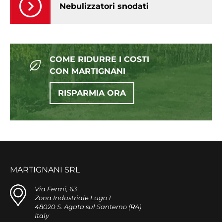
Nebulizzatori snodati
COME RIDURRE I COSTI
CON MARTIGNANI
RISPARMIA ORA
MARTIGNANI SRL
Via Fermi, 63
Zona Industriale Lugo 1
48020 S. Agata sul Santerno (RA)
Italy