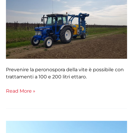
MATTEO
MOLON:
“Posso
permettermi
di
utilizzare
1/3
in
meno
di
Prevenire la peronospora della vite è possibile con
prodotto
trattamenti a 100 e 200 litri ettaro.
ed
il
Read More »
60%
di
acqua
perchè
L’alternativa
di
Biologica
Martignani