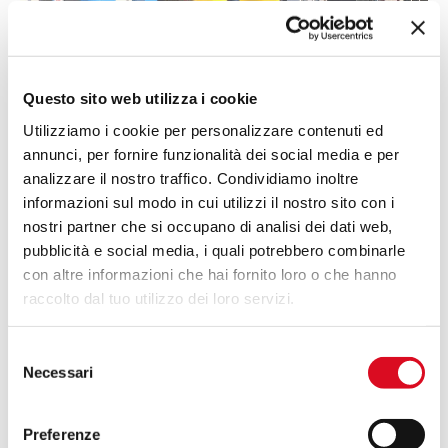
fan
Questo sito web utilizza i cookie
Utilizziamo i cookie per personalizzare contenuti ed
annunci, per fornire funzionalità dei social media e per
analizzare il nostro traffico. Condividiamo inoltre
informazioni sul modo in cui utilizzi il nostro sito con i
Martignani presenta un’evoluzione del suo sistema
nostri partner che si occupano di analisi dei dati web,
brevettato Tele-Air-Fan equipaggiando ora anche i
pubblicità e social media, i quali potrebbero combinarle
modelli a torretta “TURBO 2” per effettuare
con altre informazioni che hai fornito loro o che hanno
trattamenti ad altissimo rendimento su alberi da
raccolto dal tuo utilizzo dei loro servizi.
frutto, vigneti a filare, ecc. Tele-Air-Fan è un
sistema di aspirazione a distanza con effetto anti-
Selezione
risucchio. Il sistema rappresenta un notevole passo
Necessari
del
avanti nell’efficientamento dei trattamenti,
consenso
fornendo la possibilità
Preferenze