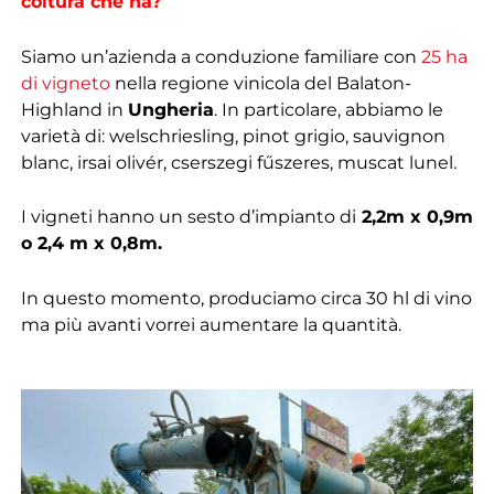
coltura che ha?
Siamo un’azienda a conduzione familiare con
25 ha
di vigneto
nella regione vinicola del Balaton-
Highland in
Ungheria
. In particolare, abbiamo le
varietà di: welschriesling, pinot grigio, sauvignon
blanc, irsai olivér, cserszegi fűszeres, muscat lunel.
I vigneti hanno un sesto d’impianto di
2,2m x 0,9m
o 2,4 m x 0,8m.
In questo momento, produciamo circa 30 hl di vino
ma più avanti vorrei aumentare la quantità.