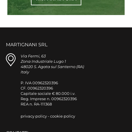
MARTIGNANI SRL
Via Fermi, 63
Zona Industriale Lugo 1
48020 S. Agata sul Santerno (RA)
Italy
P. IVA 00962320396
CF. 00962320396
Capitale sociale € 80.000 i.v.
Reg. Imprese n. 00962320396
REA n. RA-111368
privacy policy
-
cookie policy