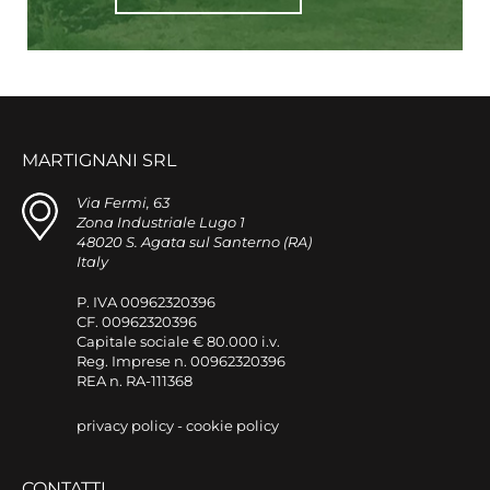
MARTIGNANI SRL
Via Fermi, 63
Zona Industriale Lugo 1
48020 S. Agata sul Santerno (RA)
Italy
P. IVA 00962320396
CF. 00962320396
Capitale sociale € 80.000 i.v.
Reg. Imprese n. 00962320396
REA n. RA-111368
privacy policy
-
cookie policy
CONTATTI