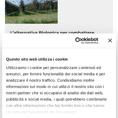
L’alternativa Biologica per combattere
l’Alternaria del Pero
Questo sito web utilizza i cookie
Utilizziamo i cookie per personalizzare contenuti ed
annunci, per fornire funzionalità dei social media e per
analizzare il nostro traffico. Condividiamo inoltre
informazioni sul modo in cui utilizzi il nostro sito con i
nostri partner che si occupano di analisi dei dati web,
Marco Padoin: 9 trattamenti contro 13/14 e
pubblicità e social media, i quali potrebbero combinarle
con altre informazioni che hai fornito loro o che hanno
30% in meno di prodotto
raccolto dal tuo utilizzo dei loro servizi.