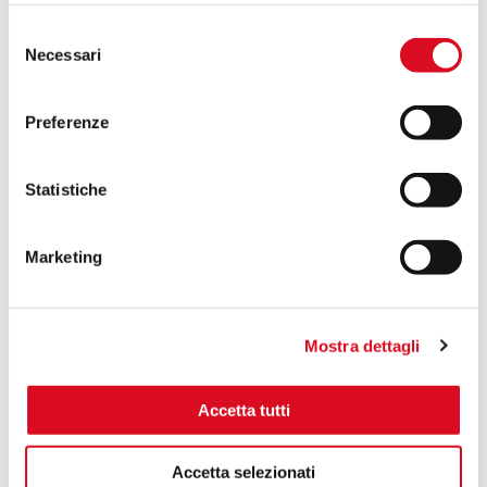
Selezione
Necessari
del
consenso
Preferenze
Statistiche
Trattamento Noci Chandler: con Martignani
un’efficienza superiore del 125%
Marketing
Stai cercando un nebulizzatore?
Mostra dettagli
Scopri tutta la gamma
Accetta tutti
Martignani
Accetta selezionati