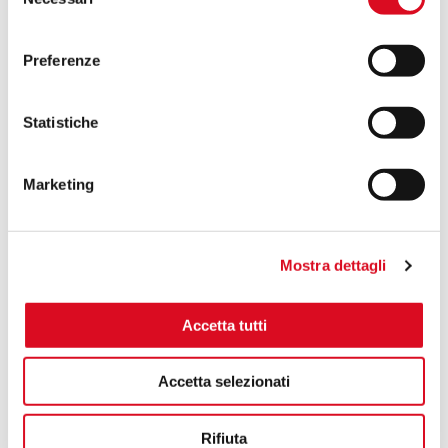
del
Scopri i vantaggi del nostro atomizzatore
consenso
Preferenze
Chiedi un preventivo
Statistiche
Marketing
Potrebbe interessarti anche
Mostra dettagli
Accetta tutti
Accetta selezionati
Valutazione comparativa in frutteto sui
dispositivi per la riduzione della deriva
Rifiuta