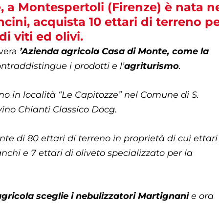
 a Montespertoli (Firenze) è nata n
ni, acquista 10 ettari di terreno p
i viti ed olivi.
 vera
’Azienda agricola Casa di Monte, come la
raddistingue i prodotti e l’
agriturismo
.
eno in località “Le Capitozze” nel Comune di S.
vino Chianti Classico Docg.
di 80 ettari di terreno in proprietà di cui ettari 
nchi e 7 ettari di oliveto specializzato per la
agricola sceglie i nebulizzatori Martignani
e ora