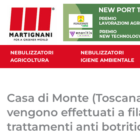
Vai
al
contenuto
NEBULIZZATORI
NEBULIZZATORI
AGRICOLTURA
IGIENE AMBIENTALE
Casa di Monte (Toscana)
vengono effettuati a fil
trattamenti anti botriti