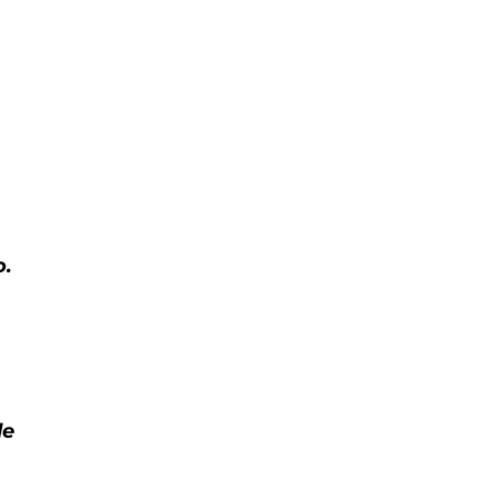
o.
le