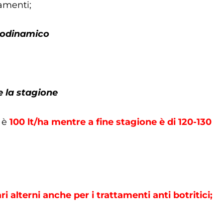
amenti;
iodinamico
 la stagione
e è
100 lt/ha mentre a fine stagione è di 120-130
ri alterni anche per i trattamenti anti botritici;