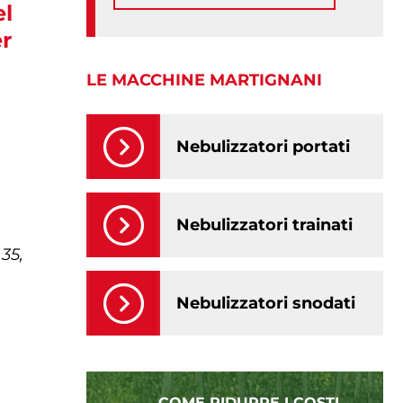
el
er
LE MACCHINE MARTIGNANI
Nebulizzatori portati
Nebulizzatori trainati
35,
Nebulizzatori snodati
COME RIDURRE I COSTI