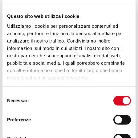
Atomizzatori portati L’atomizzatore portato “heavy-
Questo sito web utilizza i cookie
duty” per eccellenza, ideale per medie-grandi
Utilizziamo i cookie per personalizzare contenuti ed
superfici e/o per trattare tutte le colture agricole
annunci, per fornire funzionalità dei social media e per
ove sia richiesta una macchina compatta e agile
analizzare il nostro traffico. Condividiamo inoltre
ma dalle grandi prestazioni e affidabilità. Potenza
informazioni sul modo in cui utilizzi il nostro sito con i
trattore a partire da 48 kW – 65 CV Capacità
nostri partner che si occupano di analisi dei dati web,
serbatoio 400 – 600 lt Rendimento ventilatore fino
pubblicità e social media, i quali potrebbero combinarle
a 20.000 m3/h COLTURE vigneti
con altre informazioni che hai fornito loro o che hanno
raccolto dal tuo utilizzo dei loro servizi.
Read More »
Selezione
Necessari
del
consenso
Sei interessato a uno dei nostri modelli di
Preferenze
atomizzatore?