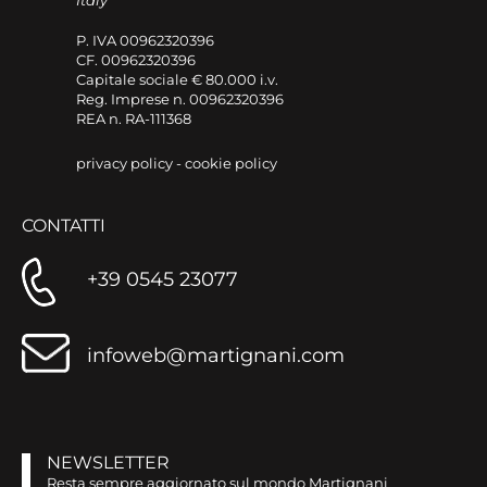
P. IVA 00962320396
CF. 00962320396
Capitale sociale € 80.000 i.v.
Reg. Imprese n. 00962320396
REA n. RA-111368
privacy policy
-
cookie policy
CONTATTI
+39 0545 23077
infoweb@martignani.com
NEWSLETTER
Resta sempre aggiornato sul mondo Martignani