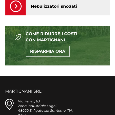
Nebulizzatori snodati
COME RIDURRE I COSTI
CON MARTIGNANI
RISPARMIA ORA
MARTIGNANI SRL
Via Fermi, 63
Zona Industriale Lugo 1
48020 S. Agata sul Santerno (RA)
Italy