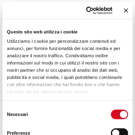
Read More »
Questo sito web utilizza i cookie
Utilizziamo i cookie per personalizzare contenuti ed
Portato
annunci, per fornire funzionalità dei social media e per
Phantom
analizzare il nostro traffico. Condividiamo inoltre
M612
informazioni sul modo in cui utilizzi il nostro sito con i
nostri partner che si occupano di analisi dei dati web,
pubblicità e social media, i quali potrebbero combinarle
con altre informazioni che hai fornito loro o che hanno
raccolto dal tuo utilizzo dei loro servizi.
Selezione
Necessari
del
consenso
Atomizzatori portati E’ disponibile esclusivamente
Preferenze