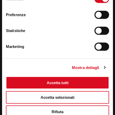
infoweb@martignani.com
consenso
Preferenze
NEWSLETTER
Statistiche
Resta sempre aggiornato sul mondo Martignani
ISCRIVITI
Marketing
News
Mostra dettagli
Dove siamo
Contattaci
Lavora con noi
Accetta tutti
Accetta selezionati
Rifiuta