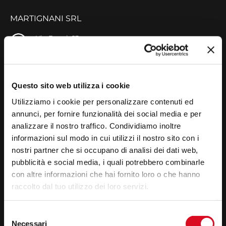
MARTIGNANI SRL
Via Fermi, 63
Zona Industriale Lugo 1
48020 S. Agata sul Santerno (RA)
Italy
P. IVA 00962320396
Questo sito web utilizza i cookie
CF. 00962320396
Utilizziamo i cookie per personalizzare contenuti ed
Capitale sociale € 80.000 i.v.
Reg. Imprese n. 00962320396
annunci, per fornire funzionalità dei social media e per
REA n. RA-111368
analizzare il nostro traffico. Condividiamo inoltre
informazioni sul modo in cui utilizzi il nostro sito con i
privacy policy
-
cookie policy
nostri partner che si occupano di analisi dei dati web,
pubblicità e social media, i quali potrebbero combinarle
CONTATTI
con altre informazioni che hai fornito loro o che hanno
raccolto dal tuo utilizzo dei loro servizi.
+39 0545 23077
Selezione
Necessari
del