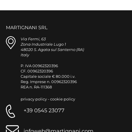
MARTIGNANI SRL
Via Fermi, 63
Zona Industriale Lugo 1
48020 S. Agata sul Santerno (RA)
Italy
P. IVA 00962320396
CF. 00962320396
Capitale sociale € 80.000 i.v.
Reg. Imprese n. 00962320396
REA n. RA-111368
privacy policy
-
cookie policy
+39 0545 23077
infoweb@martignani.com