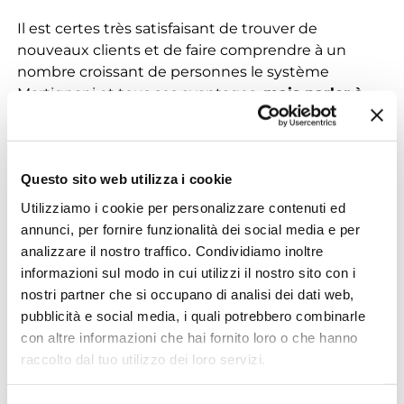
Il est certes très satisfaisant de trouver de
nouveaux clients et de faire comprendre à un
nombre croissant de personnes le système
Martignani et tous ses avantages,
mais parler à
des personnes qui utilisent Martignani depuis
plus de 50 ans est une grande victoire
. Surtout
s’il s’agit d’une cave aussi importante et
Questo sito web utilizza i cookie
prestigieuse que Camillo Montori.
Utilizziamo i cookie per personalizzare contenuti ed
Des professionnels de l’industrie comme Guido
annunci, per fornire funzionalità dei social media e per
Lelii y croient vraiment, tout comme nous, et ont
analizzare il nostro traffico. Condividiamo inoltre
pu confirmer au fil des ans et dans leurs propres
informazioni sul modo in cui utilizzi il nostro sito con i
domaines (ainsi que dans leurs propres poches)
nostri partner che si occupano di analisi dei dati web,
que tout ce que nous disons est vrai.
pubblicità e social media, i quali potrebbero combinarle
con altre informazioni che hai fornito loro o che hanno
Merci à Guido Lelii et à la compagnie Camillo
raccolto dal tuo utilizzo dei loro servizi.
Montori
d’avoir pris le temps et d’avoir toujours cru
en Martignani.