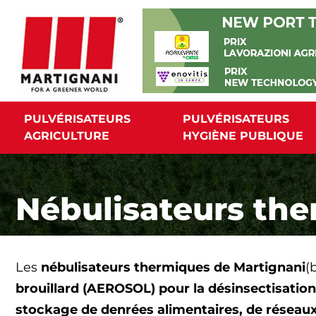
Aller
au
contenu
PULVÉRISATEURS
PULVÉRISATEURS
AGRICULTURE
HYGIÈNE PUBLIQUE
Nébulisateurs th
Les
nébulisateurs thermiques de Martignani
(
brouillard (AEROSOL) pour la désinsectisation
stockage de denrées alimentaires, de réseaux