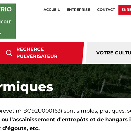
ACCUEIL
ENTREPRISE
CONTACT
ENRE
RECHERCE
VOTRE CULT
PULVÉRISATEUR
ermiques
brevet n° BO92U000163) sont simples, pratiques, s
 ou l’assainissement
d’entrepôts et de hangars in
 d’égouts, etc.