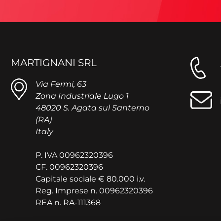
MARTIGNANI SRL
Via Fermi, 63
Zona Industriale Lugo 1
48020 S. Agata sul Santerno
(RA)
Italy
P. IVA 00962320396
CF. 00962320396
Capitale sociale € 80.000 i.v.
Reg. Imprese n. 00962320396
REA n. RA-111368