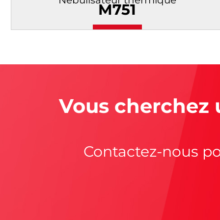
Nébulisateur thermique
M751
Vous cherchez 
Contactez-nous po