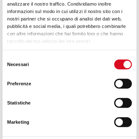
analizzare il nostro traffico. Condividiamo inoltre
superficies y/o para tratar cultivos incluso en
informazioni sul modo in cui utilizzi il nostro sito con i
terrenos accidentados con tractores pequeños.
nostri partner che si occupano di analisi dei dati web,
Potencia del tractor de 15 kW – 20 CV Capacidad
pubblicità e social media, i quali potrebbero combinarle
del depósito 400 – 500 – 600 litros REGULAR300 –
con altre informazioni che hai fornito loro o che hanno
400 l SLIM (Chasis estrecho) Rendimiento del
raccolto dal tuo utilizzo dei loro servizi.
ventilador 4.500 m3/h CULTIVOS viñedos frutos
rojos cultivos hortícolas huertos intensivos
Selezione
Necessari
Read More »
del
consenso
Preferenze
Suspendido
Statistiche
Phantom
M120
Marketing