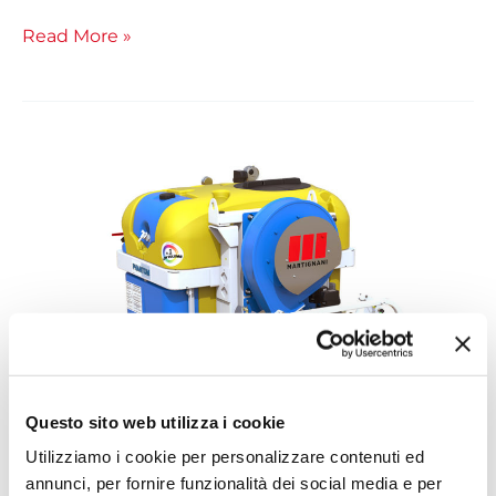
Read More »
Suspendido
Phantom
M748
Questo sito web utilizza i cookie
Utilizziamo i cookie per personalizzare contenuti ed
annunci, per fornire funzionalità dei social media e per
Atomizadores suspendidos Ideal para pequeñas