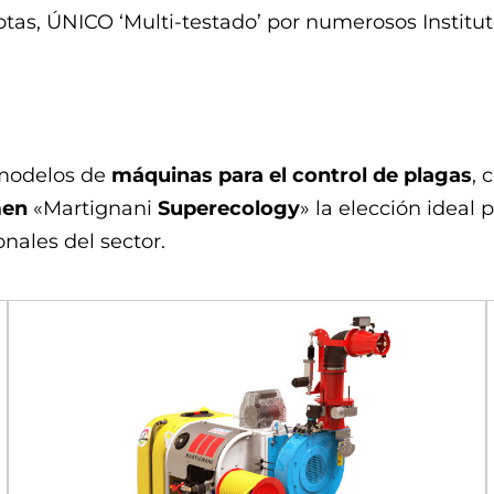
otas, ÚNICO ‘Multi-testado’ por numerosos Institu
modelos de
máquinas para el control de plagas
, 
men
«Martignani
Superecology
» la elección ideal 
nales del sector.