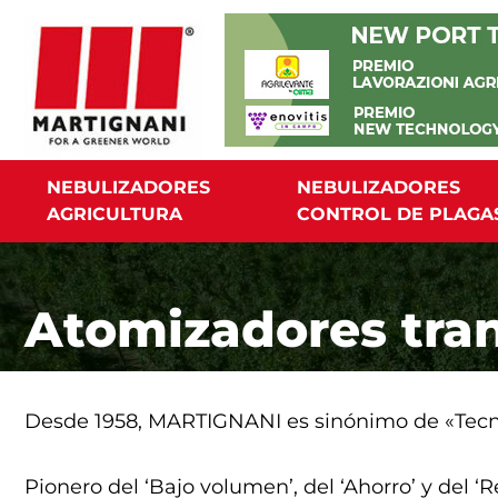
Ir
al
contenido
NEBULIZADORES
NEBULIZADORES
AGRICULTURA
CONTROL DE PLAGA
Atomizadores tran
Desde 1958, MARTIGNANI es sinónimo de «Tecnol
Pionero del ‘Bajo volumen’, del ‘Ahorro’ y del