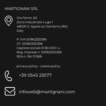
MARTIGNANI SRL
Via Fermi, 63
Zona Industriale Lugo 1
48020 S. Agata sul Santerno (RA)
Italy
P. IVA 00962320396
CF. 00962320396
Capitale sociale € 80.000 i.v.
Reg. Imprese n. 00962320396
REA n. RA-111368
privacy policy
-
cookie policy
+39 0545 23077
infoweb@martignani.com