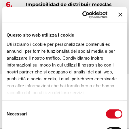
6.
Imposibilidad de distribuir mezclas
muy concentradas
, que provocan la
oclusión de boquillas de pequeño
diámetro (<2 mm) y problemas de
mezcla/agitación del producto
Questo sito web utilizza i cookie
concentrado (bombas de diafragma o
Utilizziamo i cookie per personalizzare contenuti ed
pistones con alta presión pero bajo
annunci, per fornire funzionalità dei social media e per
caudal, lo que hace que la agitación
analizzare il nostro traffico. Condividiamo inoltre
hidráulica sea deficiente).
informazioni sul modo in cui utilizzi il nostro sito con i
nostri partner che si occupano di analisi dei dati web,
7.
pubblicità e social media, i quali potrebbero combinarle
Regulación instantánea y precisa del
con altre informazioni che hai fornito loro o che hanno
suministro de líquido
(de bajo a volumen
raccolto dal tuo utilizzo dei loro servizi.
normal con una presión constante de 1,5
bar) gracias a dosificadores mecánicos de
precisión de acero inoxidable con
Selezione
Necessari
caudales variables de 0 a 550/1300 l/hora.
del
consenso