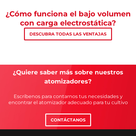
¿Cómo funciona el bajo volumen
con carga electrostática?
DESCUBRA TODAS LAS VENTAJAS
¿Quiere saber más sobre nuestros
atomizadores?
Escríbenos para contarnos tus necesidades y
encontrar el atomizador adecuado para tu cultivo
CONTÁCTANOS