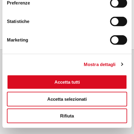
Preferenze
7.
Imposible realizar un ajuste
instantáneo y preciso de la dosificación
,
ya que depende del color de la placa de la
Statistiche
boquilla(sujeta a un rápido desgaste), de
la presión y de la velocidad de avance.
Marketing
8.
Cada micronizador o cabezal puede
cerrarse o ajustarse de forma
Mostra dettagli
independiente
(sin que ello afecte al
caudal global fijado inicialmente),
Accetta tutti
dirigiendo el chorro de aire y la niebla
química mezclada en función del tipo de
cultivo, el patrón de plantación y la forma
Accetta selezionati
y tamaño de las plantas, garantizando la
cobertura incluso en las partes más
Rifiuta
ocultas de la vegetación.