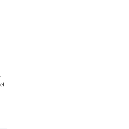
a
o
el