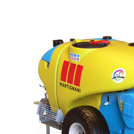
Arrastrado
Whirlwind
M612