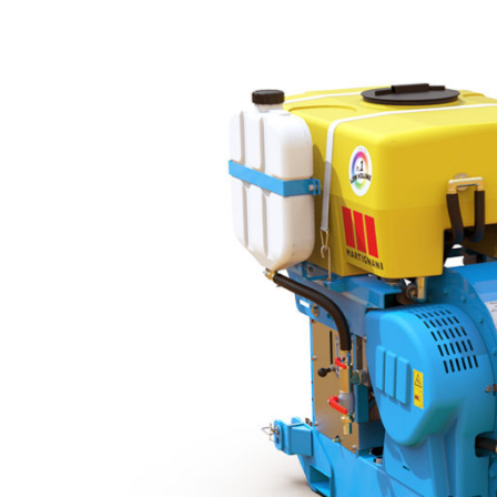
Suspendido
Whirlwind
M612