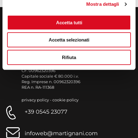
Mostra dettagli
Accetta tutti
MARTIGNANI SRL
Via Fermi, 63
Accetta selezionati
Zona Industriale Lugo 1
48020 S. Agata sul Santerno (RA)
Italy
Rifiuta
P. IVA 00962320396
CF. 00962320396
Capitale sociale € 80.000 i.v.
Reg. Imprese n. 00962320396
REA n. RA-111368
privacy policy
-
cookie policy
+39 0545 23077
infoweb@martignani.com