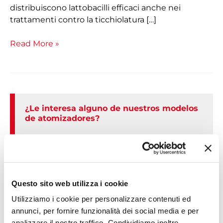
distribuiscono lattobacilli efficaci anche nei
trattamenti contro la ticchiolatura […]
Read More »
¿Le interesa alguno de nuestros modelos
de atomizadores?
SOLICITAR PRESUPUESTO
Questo sito web utilizza i cookie
Utilizziamo i cookie per personalizzare contenuti ed
LOS ATOMIZADORES MARTIGNANI
annunci, per fornire funzionalità dei social media e per
analizzare il nostro traffico. Condividiamo inoltre