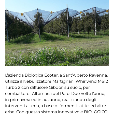
contra
la
alternaria
en
la
pera
L’azienda Biologica Ecoter, a Sant’Alberto Ravenna,
utilizza il Nebulizzatore Martignani Whirlwind M612
Turbo 2 con diffusore Gibdor, su suolo, per
combattere l’Alternaria del Pero. Due volte l’anno,
in primavera ed in autunno, realizzando degli
interventi a terra, a base di fermenti lattici ed altre
erbe. Con questo sistema innovativo e BIOLOGICO,