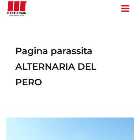
Ir
al
contenido
Pagina parassita
ALTERNARIA DEL
PERO
Los
Nebulizadores
Martignani