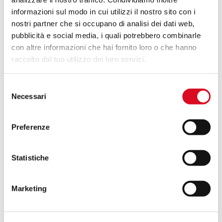
informazioni sul modo in cui utilizzi il nostro sito con i
Atomizadores suspendidos
nostri partner che si occupano di analisi dei dati web,
pubblicità e social media, i quali potrebbero combinarle
con altre informazioni che hai fornito loro o che hanno
Atomizadores arrastrados
raccolto dal tuo utilizzo dei loro servizi.
Selezione
Necessari
Atomizadores articulados
del
consenso
Preferenze
CÓMO REDUCIR COSTES
Statistiche
CON MARTIGNANI
AHORRA ORA
Marketing