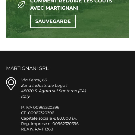
COMMENT RÉDUIRE LES COÛTS
AVEC MARTIGNANI
SAUVEGARDE
MARTIGNANI SRL
Via Fermi, 63
Zona Industriale Lugo 1
48020 S. Agata sul Santerno (RA)
Italy
P. IVA 00962320396
CF. 00962320396
Capitale sociale € 80.000 i.v.
Reg. Imprese n. 00962320396
REA n. RA-111368