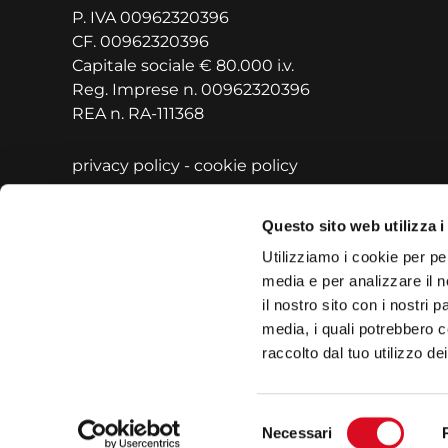
P. IVA 00962320396
CF. 00962320396
Capitale sociale € 80.000 i.v.
Reg. Imprese n. 00962320396
REA n. RA-111368
privacy policy
-
cookie policy
Questo sito web utilizza i
Utilizziamo i cookie per pe
media e per analizzare il n
il nostro sito con i nostri 
media, i quali potrebbero c
raccolto dal tuo utilizzo dei
Selezione
Necessari
del