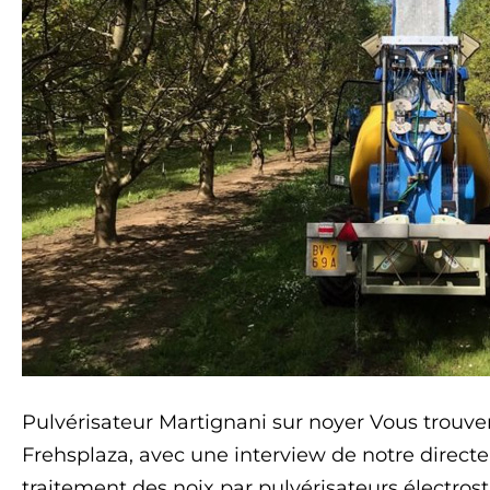
l’eau
et
des
produits
chimiques
est
possible
avec
Martignani
Pulvérisateur Martignani sur noyer Vous trouvere
Frehsplaza, avec une interview de notre directeur
traitement des noix par pulvérisateurs électro