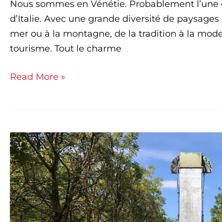
Nous sommes en Vénétie. Probablement l’une d
d’Italie. Avec une grande diversité de paysages e
mer ou à la montagne, de la tradition à la moder
tourisme. Tout le charme
Read More »
Noyer
:
économiser
du
temps,
de