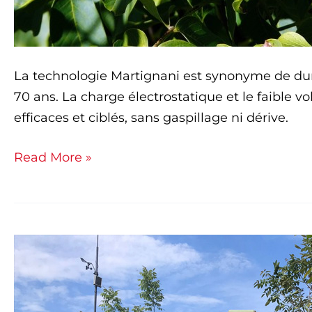
La technologie Martignani est synonyme de dura
70 ans. La charge électrostatique et le faible 
efficaces et ciblés, sans gaspillage ni dérive.
Read More »
Martignani
et
les
traitements